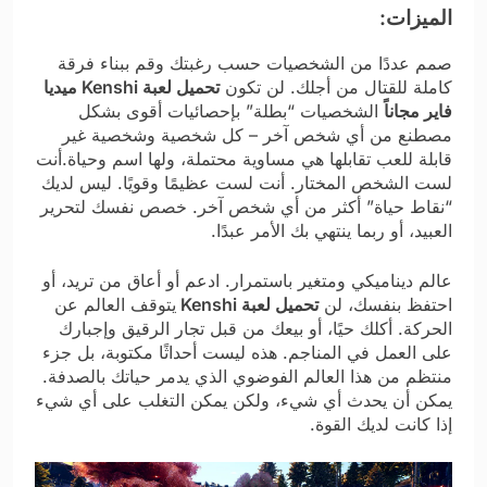
الميزات:
صمم عددًا من الشخصيات حسب رغبتك وقم ببناء فرقة
كاملة للقتال من أجلك. لن تكون
تحميل لعبة Kenshi ميديا
فاير مجاناً
الشخصيات “بطلة” بإحصائيات أقوى بشكل
مصطنع من أي شخص آخر – كل شخصية وشخصية غير
قابلة للعب تقابلها هي مساوية محتملة، ولها اسم وحياة.أنت
لست الشخص المختار. أنت لست عظيمًا وقويًا. ليس لديك
“نقاط حياة” أكثر من أي شخص آخر. خصص نفسك لتحرير
العبيد، أو ربما ينتهي بك الأمر عبدًا.
عالم ديناميكي ومتغير باستمرار. ادعم أو أعاق من تريد، أو
احتفظ بنفسك، لن
تحميل لعبة Kenshi
يتوقف العالم عن
الحركة. أكلك حيًا، أو بيعك من قبل تجار الرقيق وإجبارك
على العمل في المناجم. هذه ليست أحداثًا مكتوبة، بل جزء
منتظم من هذا العالم الفوضوي الذي يدمر حياتك بالصدفة.
يمكن أن يحدث أي شيء، ولكن يمكن التغلب على أي شيء
إذا كانت لديك القوة.