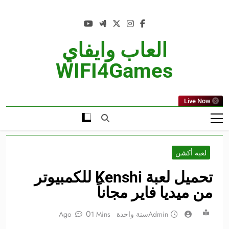
Ski
t
conten
العاب وايفاي
WIFI4Games
Live Now
لعبة أكشن
تحميل لعبة Kenshi للكمبيوتر
من ميديا فاير مجاناً
0
Admin
سنة واحدة Ago
1 Mins