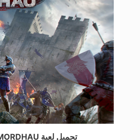
تحميل لعبة MORDHAU للكمبيوتر مجاناً من ميديا فاير