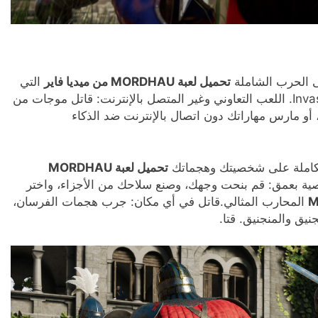
ى الحرب الشاملة
تحميل لعبة MORDHAU من ميديا فاير
التي
يشارك فيها 64 لاعبًا في أوضاع مثل Frontline وInvasion. اللعب التعاوني وغير المتصل بالإنترنت: قاتل موجات من
ب أصدقائك في وضع Horde التعاوني، أو مارس مهاراتك دون اتصال بالإنترنت ضد الذكاء
الكاملة على شخصيتك وهجماتك
تحميل لعبة MORDHAU
ة بعمق: قم بنحت وجهك، وصنع سلاحك من الأجزاء، واختر
المحارب المثالي.قاتل في أي مكان: جرب هجمات الفرسان،
يق والمنجنيق. قتا.