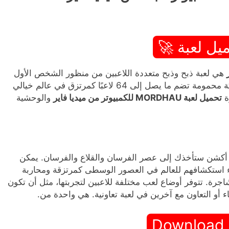
يل لعبة 🚀
هي لعبة ذبح وذبح متعددة اللاعبين من منظور الشخص الأول
والثالث تعود إلى العصور الوسطى. ادخل ساحة معركة محمومة تضم ما يصل إلى 64 لاعبًا كمرتزق في عالم خيالي
ة
تحميل لعبة MORDHAU للكمبيوتر من ميديا فاير
والوحشية
أكشن ستأخذك إلى عصر الفرسان والقلاع والفرسان. يمكن
ناء استكشافهم للعالم في العصور الوسطى كمرتزقة ومحاربة
رة. تتوفر أوضاع لعب مختلفة للاعبين لتجربتها، مثل أن تكون
Download