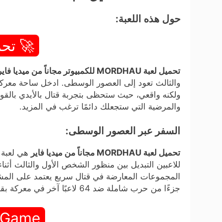
حول هذه اللعبة:
🚀 تحم
تحميل لعبة MORDHAU للكمبيوتر مجاناً من ميديا فاير
ولكنه واقعي، حيث ستحظى بتجربة قتال بالأيدي بالقو
والمرضية التي ستجعلك دائمًا ترغب في المزيد.
السفر عبر العصور الوسطى:
تحميل لعبة MORDHAU مجاناً من ميديا فاير
هي لعبة 
للاعبين التبديل بين منظور الشخص الأول والثالث أث
المجموعات المعارضة في قتال سريع يعتمد على المشاج
جزءًا من حرب شاملة ضد 64 لاعبًا آخر في معركة بقاء أو التعاون مع آخرين في لعبة تعاونية. هي واحدة من.
 Game