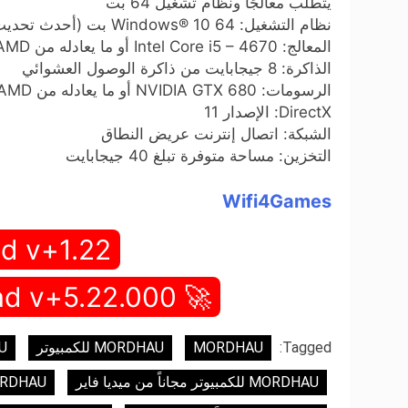
يتطلب معالجًا ونظام تشغيل 64 بت
نظام التشغيل: Windows® 10 64 بت (أحدث تحديث)
المعالج: Intel Core i5 – 4670 أو ما يعادله من AMD
الذاكرة: 8 جيجابايت من ذاكرة الوصول العشوائي
الرسومات: NVIDIA GTX 680 أو ما يعادله من AMD
DirectX: الإصدار 11
الشبكة: اتصال إنترنت عريض النطاق
التخزين: مساحة متوفرة تبلغ 40 جيجابايت
Wifi4Games
d v+1.22
🚀 Full Game Download v+5.22.000 🚀
Tagged:
MORDHAU
MORDHAU للكمبيوتر
HAU
MORDHAU للكمبيوتر مجاناً من ميديا فاير
MORDHAU للكمبيوتر من 