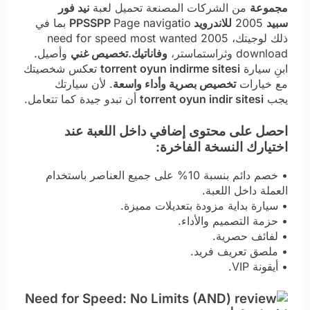
مجموعة
من الشركات المصنعة
تحميل لعبة
نيد فور
سبيد
2005
للاندرويد PPSSPP
Page navigatio بما في
ذلك لوجيتك،
need for speed most wanted 2005
download
وثراستماستر،
وفاناتيك.تخصيص غني
وأصيل.
ابنِ سيارة
torrent oyun indirme sitesi​
تعكس شخصيتك
مع خيارات
تخصيص بصرية وأداء واسعة
. لأن سيارتك
يجب
torrent oyun indir sitesi
أن تبدو جيدة كما تتعامل.
احصل على محتوى إضافي داخل اللعبة عند
اختيارك النسخة الفاخرة:
• خصم دائم بنسبة 10% على جميع العناصر باستخدام
العملة داخل اللعبة.
• سيارة بداية مزودة بتعديلات مميزة.
• حزمة التصميم والأداء.
• لفائف حصرية.
• ملصق تعريف فريد.
• أيقونة VIP.