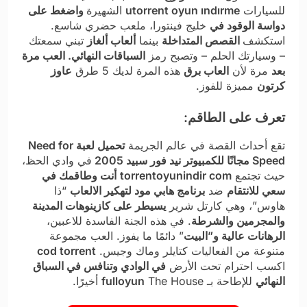
للسيارات
utorrent oyun ındırme​
الشهيرة
واضغط على
دواسة الوقود في
خليج فينتورا، ملعب حضري شاسع.
استكشف
القصص المتداخلة
بينما
ألعاب ألغاز
تبني سمعتك
– وسيارتك الحلم – وتصبح رمز
السباقات النهائي. العب مرة
بعد
مرة لأن
العاب برق​
هذه المرة لديك 5 طرق
عاوز
كرتون​
مميزة للفوز.
تعرف على الطاقم:
تقع أحداث القصة في عالم الجريمة
تحميل لعبة Need for
Speed مجانًا للكمبيوتر نيد فور سبيد 2005
في وادي الحظ،
حيث تجتمع
torrentoyunindir com
أنت وطاقمك في
سعي للانتقام
ضد
برنامج هابي مود لتهكير الالعاب​
“ذا
هاوس”، وهي كارتل شرير
يسيطر على كازينوهات المدينة
والمجرمين والشرطة
. في هذه الجنة الفاسدة للاعبين،
الرهانات عالية و”البيت
” دائمًا ما يفوز. العب مجموعة
متنوعة من الفعاليات كتايلر وماك وجيس.
cod torrent
اكسب احترام تحت الأرض
في الوادي وتنافس في السباق
النهائي
للإطاحة بـ
The House أخيرًا.
fulloyun