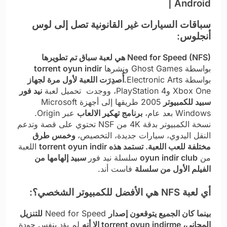
سباقات السيارات غير القانونية تصل إلى لوس
أنجلوس:
Need for Speed (NFS) هي لعبة سباق تم تطويرها
بواسطة Ghost Games ونشرها
torrent oyun indir
بواسطة Electronic Arts.
أُصدِرَت اللعبة لأول مرة لجهاز
Xbox One وPlayStation 4، ووجدت
تحميل لعبة
نيد فور
سبيد للكمبيوتر
2005
طريقها إلى أجهزة Microsoft
Windows بعد عام،
برنامج تهكير الالعاب​
عبر Origin.
نسخة الكمبيوتر بدقة 4K من NSF تحتوي على قصة وتدعم
النقل اليدوي، سيارات جديدة، التخصيص،
وخمس طرق
مختلفة للعب اللعبة. تستمد هذه torrent oyun indir
اللعبة
من
oyun indir club
سلسلة نيد فور
سبيد إلهامها من
الفيلم الأول من سلسلة
فاست أند.
أي لعبة NFS هي الأفضل للكمبيوتر الشخصي؟:
بينما كان الجميع يتوقعون إصدار
Need for Speed
للتنزيل
المجاني، torrent oyun indirme إلا أنه
لم يؤدِ بنفس جودة