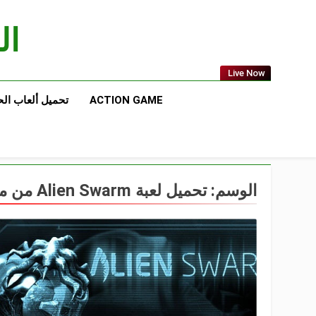
Ski
t
الع
conten
Live Now
ACTION GAME
تحميل ألعاب ال
الوسم:
تحميل لعبة Alien Swarm من ميديا فاير