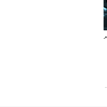
اير
…