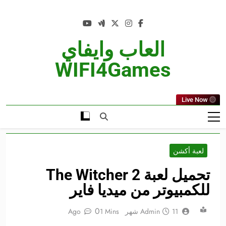
Ski
t
conten
العاب وايفاي
WIFI4Games
Live Now
لعبة أكشن
تحميل لعبة The Witcher 2
للكمبيوتر من ميديا فاير
0
11 شهر Ago
Admin
1 Mins