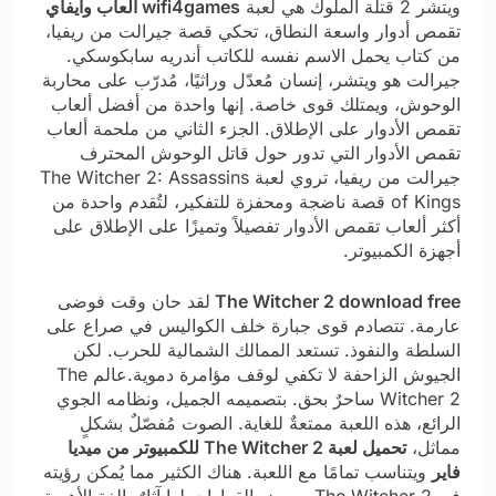
ويتشر 2 قتلة الملوك هي لعبة
wifi4games العاب وايفاي
تقمص أدوار واسعة النطاق، تحكي قصة جيرالت من ريفيا،
من كتاب يحمل الاسم نفسه للكاتب أندريه سابكوسكي.
جيرالت هو ويتشر، إنسان مُعدّل وراثيًا، مُدرّب على محاربة
الوحوش، ويمتلك قوى خاصة. إنها واحدة من أفضل ألعاب
تقمص الأدوار على الإطلاق. الجزء الثاني من ملحمة ألعاب
تقمص الأدوار التي تدور حول قاتل الوحوش المحترف
جيرالت من ريفيا، تروي لعبة The Witcher 2: Assassins
of Kings قصة ناضجة ومحفزة للتفكير، لتُقدم واحدة من
أكثر ألعاب تقمص الأدوار تفصيلاً وتميزًا على الإطلاق على
أجهزة الكمبيوتر.
The Witcher 2 download free
لقد حان وقت فوضى
عارمة. تتصادم قوى جبارة خلف الكواليس في صراع على
السلطة والنفوذ. تستعد الممالك الشمالية للحرب. لكن
الجيوش الزاحفة لا تكفي لوقف مؤامرة دموية.عالم The
Witcher 2 ساحرٌ بحق. بتصميمه الجميل، ونظامه الجوي
الرائع، هذه اللعبة ممتعةٌ للغاية. الصوت مُفصّلٌ بشكلٍ
مماثل،
تحميل لعبة The Witcher 2 للكمبيوتر من ميديا
فاير
ويتناسب تمامًا مع اللعبة. هناك الكثير مما يُمكن رؤيته
في The Witcher 2، وبعض القرارات لها آثارٌ بالغة الأهمية،