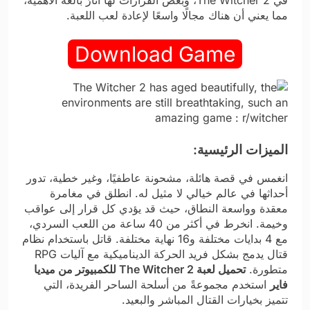
مما يعني أن هناك مجالًا واسعًا لإعادة لعب اللعبة.
Download Game
الميزات الرئيسية:
انغمس في قصة هائلة، مشحونة عاطفيًا، وغير خطية، تدور
أحداثها في عالم خيالي لا مثيل له. انطلق في مغامرة
معقدة وواسعة النطاق، حيث قد يؤدي كل قرار إلى عواقب
وخيمة. انخرط في أكثر من 40 ساعة من اللعب السردي،
مع 4 بدايات مختلفة و16 نهاية مختلفة. قاتل باستخدام نظام
قتال يدمج بشكل فريد الحركة الديناميكية مع آليات RPG
متطورة.
تحميل لعبة The Witcher 2 للكمبيوتر من ميديا
فاير
استخدم مجموعةً من أسلحة الساحر الفريدة، التي
تتميز بخيارات القتال المباشر والبعيد.